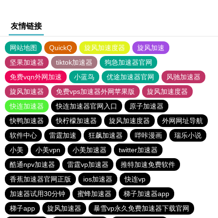
友情链接
网站地图
QuickQ
旋风加速度器
旋风加速
坚果加速器
tiktok加速器
狗急加速器官网
免费vqn外网加速
小蓝鸟
优途加速器官网
风驰加速器
旋风加速器
免费vps加速器外网苹果版
旋风加速度器
快连加速器
快连加速器官网入口
原子加速器
快鸭加速器
快柠檬加速器
旋风加速度器
外网网址导航
软件中心
雷霆加速
狂飙加速器
哔咔漫画
瑞乐小说
小美
小美vpn
小美加速器
twitter加速器
酷通npv加速器
雷霆vp加速器
推特加速免费软件
香蕉加速器官网正版
ios加速器
快连vp
加速器试用30分钟
蜜蜂加速器
梯子加速器app
梯子app
旋风加速器
暴雪vp永久免费加速器下载官网