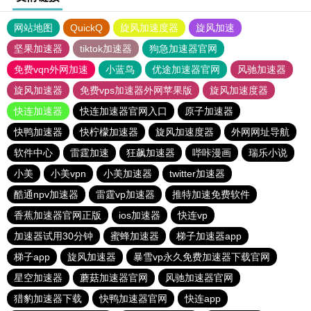
网站地图
QuickQ
旋风加速度器
旋风加速
坚果加速器
tiktok加速器
狗急加速器官网
免费vqn外网加速
小蓝鸟
优途加速器官网
风驰加速器
旋风加速器
免费vps加速器外网苹果版
旋风加速度器
快连加速器
快连加速器官网入口
原子加速器
快鸭加速器
快柠檬加速器
旋风加速度器
外网网址导航
软件中心
雷霆加速
狂飙加速器
哔咔漫画
瑞乐小说
小美
小美vpn
小美加速器
twitter加速器
酷通npv加速器
雷霆vp加速器
推特加速免费软件
香蕉加速器官网正版
ios加速器
快连vp
加速器试用30分钟
蜜蜂加速器
梯子加速器app
梯子app
旋风加速器
暴雪vp永久免费加速器下载官网
星空加速器
蘑菇加速器官网
风驰加速器官网
猎豹加速器下载
快鸭加速器官网
快连app