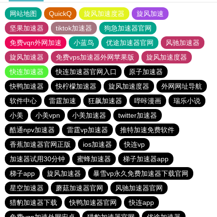
网站地图
QuickQ
旋风加速度器
旋风加速
坚果加速器
tiktok加速器
狗急加速器官网
免费vqn外网加速
小蓝鸟
优途加速器官网
风驰加速器
旋风加速器
免费vps加速器外网苹果版
旋风加速度器
快连加速器
快连加速器官网入口
原子加速器
快鸭加速器
快柠檬加速器
旋风加速度器
外网网址导航
软件中心
雷霆加速
狂飙加速器
哔咔漫画
瑞乐小说
小美
小美vpn
小美加速器
twitter加速器
酷通npv加速器
雷霆vp加速器
推特加速免费软件
香蕉加速器官网正版
ios加速器
快连vp
加速器试用30分钟
蜜蜂加速器
梯子加速器app
梯子app
旋风加速器
暴雪vp永久免费加速器下载官网
星空加速器
蘑菇加速器官网
风驰加速器官网
猎豹加速器下载
快鸭加速器官网
快连app