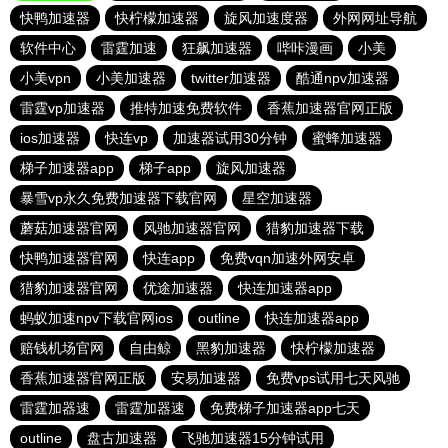
快鸭加速器
快柠檬加速器
旋风加速度器
外网网址导航
软件中心
雷霆加速
狂飙加速器
哔咔漫画
小美
小美vpn
小美加速器
twitter加速器
酷通npv加速器
雷霆vp加速器
推特加速免费软件
香蕉加速器官网正版
ios加速器
快连vp
加速器试用30分钟
蜜蜂加速器
梯子加速器app
梯子app
旋风加速器
暴雪vp永久免费加速器下载官网
星空加速器
蘑菇加速器官网
风驰加速器官网
猎豹加速器下载
快鸭加速器官网
快连app
免费vqn加速外网安卓
猎豹加速器官网
优途加速器
快连加速器app
蚂蚁加速npv下载官网ios
outline
快连加速器app
赔钱机场官网
自由鲸
黑豹加速器
快柠檬加速器
香蕉加速器官网正版
安易加速器
免费vps试用七天风驰
雷霆加器速
雷霆加器速
免费梯子加速器app七天
outline
盘古加速器
飞驰加速器15分钟试用