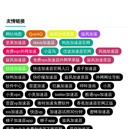
友情链接
网站地图
QuickQ
旋风加速度器
旋风加速
坚果加速器
tiktok加速器
狗急加速器官网
免费vqn外网加速
小蓝鸟
优途加速器官网
风驰加速器
旋风加速器
免费vps加速器外网苹果版
旋风加速度器
快连加速器
快连加速器官网入口
原子加速器
快鸭加速器
快柠檬加速器
旋风加速度器
外网网址导航
软件中心
雷霆加速
狂飙加速器
哔咔漫画
小美
小美vpn
小美加速器
twitter加速器
酷通npv加速器
雷霆vp加速器
推特加速免费软件
香蕉加速器官网正版
ios加速器
快连vp
加速器试用30分钟
蜜蜂加速器
梯子加速器app
梯子app
旋风加速器