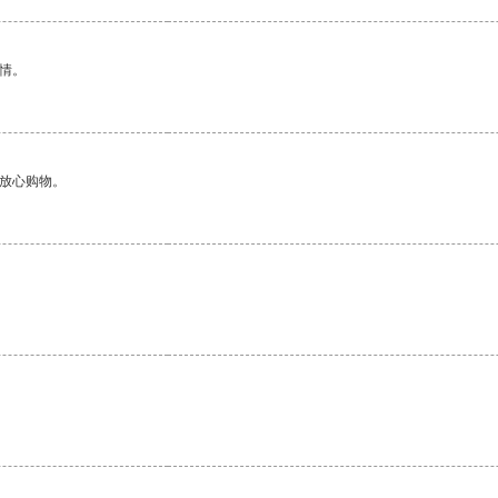
情。
够放心购物。