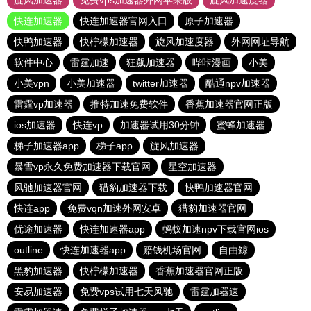
旋风加速器
免费vps加速器外网苹果版
旋风加速度器
快连加速器
快连加速器官网入口
原子加速器
快鸭加速器
快柠檬加速器
旋风加速度器
外网网址导航
软件中心
雷霆加速
狂飙加速器
哔咔漫画
小美
小美vpn
小美加速器
twitter加速器
酷通npv加速器
雷霆vp加速器
推特加速免费软件
香蕉加速器官网正版
ios加速器
快连vp
加速器试用30分钟
蜜蜂加速器
梯子加速器app
梯子app
旋风加速器
暴雪vp永久免费加速器下载官网
星空加速器
风驰加速器官网
猎豹加速器下载
快鸭加速器官网
快连app
免费vqn加速外网安卓
猎豹加速器官网
优途加速器
快连加速器app
蚂蚁加速npv下载官网ios
outline
快连加速器app
赔钱机场官网
自由鲸
黑豹加速器
快柠檬加速器
香蕉加速器官网正版
安易加速器
免费vps试用七天风驰
雷霆加器速