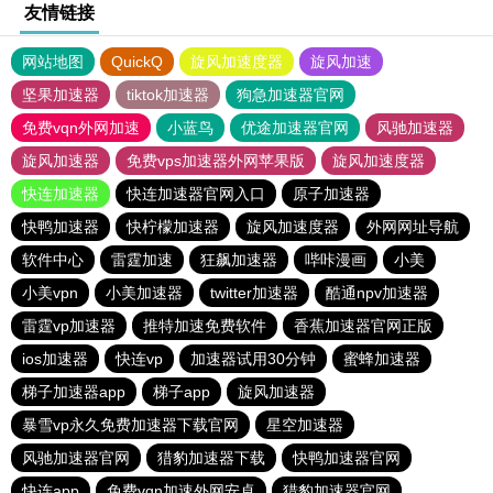
友情链接
网站地图
QuickQ
旋风加速度器
旋风加速
坚果加速器
tiktok加速器
狗急加速器官网
免费vqn外网加速
小蓝鸟
优途加速器官网
风驰加速器
旋风加速器
免费vps加速器外网苹果版
旋风加速度器
快连加速器
快连加速器官网入口
原子加速器
快鸭加速器
快柠檬加速器
旋风加速度器
外网网址导航
软件中心
雷霆加速
狂飙加速器
哔咔漫画
小美
小美vpn
小美加速器
twitter加速器
酷通npv加速器
雷霆vp加速器
推特加速免费软件
香蕉加速器官网正版
ios加速器
快连vp
加速器试用30分钟
蜜蜂加速器
梯子加速器app
梯子app
旋风加速器
暴雪vp永久免费加速器下载官网
星空加速器
风驰加速器官网
猎豹加速器下载
快鸭加速器官网
快连app
免费vqn加速外网安卓
猎豹加速器官网