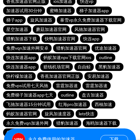
香蕉加速器官网正版
ios加速器
快连vp
加速器试用30分钟
蜜蜂加速器
梯子加速器app
梯子app
旋风加速器
暴雪vp永久免费加速器下载官网
星空加速器
蘑菇加速器官网
风驰加速器官网
猎豹加速器下载
快鸭加速器官网
快连app
免费vqn加速外网安卓
猎豹加速器官网
优途加速器
快连加速器app
蚂蚁加速npv下载官网ios
outline
快连加速器app
赔钱机场官网
自由鲸
黑豹加速器
快柠檬加速器
香蕉加速器官网正版
安易加速器
免费vps试用七天风驰
雷霆加器速
雷霆加器速
免费梯子加速器app七天
outline
盘古加速器
飞驰加速器15分钟试用
红海pro加速器
西柚加速
蚂蚁加速器官网
旋风加速度器
lets快连
永久免费vqn加速外网
猎豹加速器
海鸥加速器下载
免费vqn加速
永久免费使用的加速器
下载