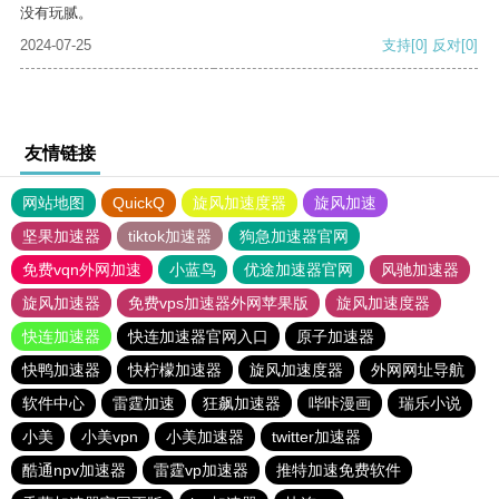
没有玩腻。
2024-07-25
支持
[0]
反对
[0]
友情链接
网站地图
QuickQ
旋风加速度器
旋风加速
坚果加速器
tiktok加速器
狗急加速器官网
免费vqn外网加速
小蓝鸟
优途加速器官网
风驰加速器
旋风加速器
免费vps加速器外网苹果版
旋风加速度器
快连加速器
快连加速器官网入口
原子加速器
快鸭加速器
快柠檬加速器
旋风加速度器
外网网址导航
软件中心
雷霆加速
狂飙加速器
哔咔漫画
瑞乐小说
小美
小美vpn
小美加速器
twitter加速器
酷通npv加速器
雷霆vp加速器
推特加速免费软件