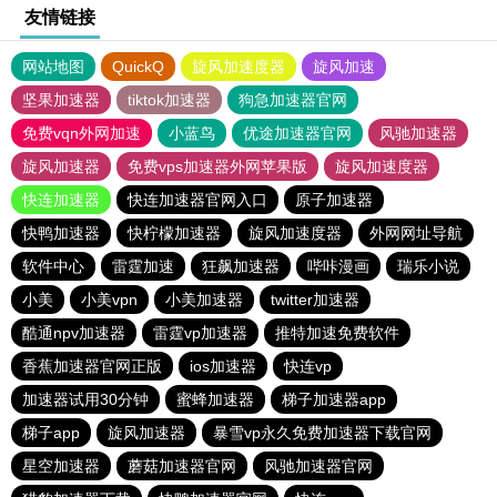
友情链接
网站地图
QuickQ
旋风加速度器
旋风加速
坚果加速器
tiktok加速器
狗急加速器官网
免费vqn外网加速
小蓝鸟
优途加速器官网
风驰加速器
旋风加速器
免费vps加速器外网苹果版
旋风加速度器
快连加速器
快连加速器官网入口
原子加速器
快鸭加速器
快柠檬加速器
旋风加速度器
外网网址导航
软件中心
雷霆加速
狂飙加速器
哔咔漫画
瑞乐小说
小美
小美vpn
小美加速器
twitter加速器
酷通npv加速器
雷霆vp加速器
推特加速免费软件
香蕉加速器官网正版
ios加速器
快连vp
加速器试用30分钟
蜜蜂加速器
梯子加速器app
梯子app
旋风加速器
暴雪vp永久免费加速器下载官网
星空加速器
蘑菇加速器官网
风驰加速器官网