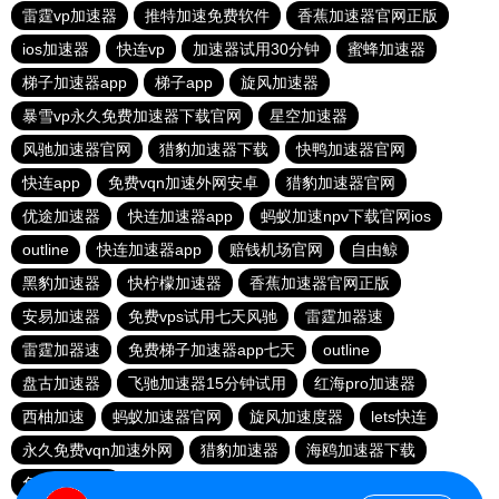
雷霆vp加速器
推特加速免费软件
香蕉加速器官网正版
ios加速器
快连vp
加速器试用30分钟
蜜蜂加速器
梯子加速器app
梯子app
旋风加速器
暴雪vp永久免费加速器下载官网
星空加速器
风驰加速器官网
猎豹加速器下载
快鸭加速器官网
快连app
免费vqn加速外网安卓
猎豹加速器官网
优途加速器
快连加速器app
蚂蚁加速npv下载官网ios
outline
快连加速器app
赔钱机场官网
自由鲸
黑豹加速器
快柠檬加速器
香蕉加速器官网正版
安易加速器
免费vps试用七天风驰
雷霆加器速
雷霆加器速
免费梯子加速器app七天
outline
盘古加速器
飞驰加速器15分钟试用
红海pro加速器
西柚加速
蚂蚁加速器官网
旋风加速度器
lets快连
永久免费vqn加速外网
猎豹加速器
海鸥加速器下载
免费vqn加速