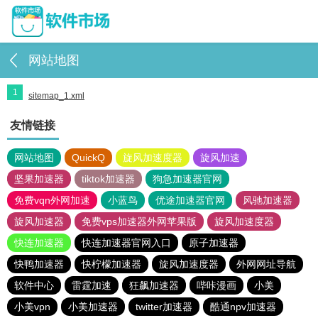
网站地图
1
sitemap_1.xml
友情链接
网站地图
QuickQ
旋风加速度器
旋风加速
坚果加速器
tiktok加速器
狗急加速器官网
免费vqn外网加速
小蓝鸟
优途加速器官网
风驰加速器
旋风加速器
免费vps加速器外网苹果版
旋风加速度器
快连加速器
快连加速器官网入口
原子加速器
快鸭加速器
快柠檬加速器
旋风加速度器
外网网址导航
软件中心
雷霆加速
狂飙加速器
哔咔漫画
小美
小美vpn
小美加速器
twitter加速器
酷通npv加速器