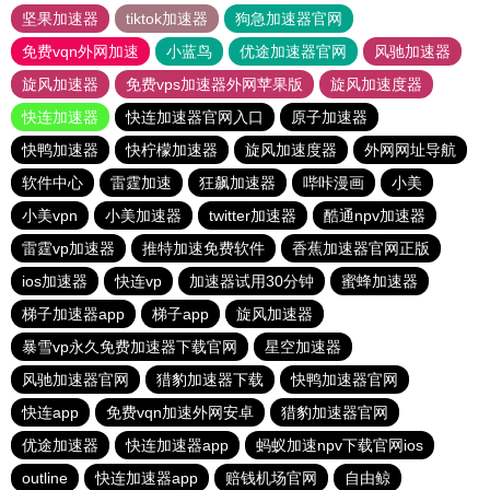
坚果加速器
tiktok加速器
狗急加速器官网
免费vqn外网加速
小蓝鸟
优途加速器官网
风驰加速器
旋风加速器
免费vps加速器外网苹果版
旋风加速度器
快连加速器
快连加速器官网入口
原子加速器
快鸭加速器
快柠檬加速器
旋风加速度器
外网网址导航
软件中心
雷霆加速
狂飙加速器
哔咔漫画
小美
小美vpn
小美加速器
twitter加速器
酷通npv加速器
雷霆vp加速器
推特加速免费软件
香蕉加速器官网正版
ios加速器
快连vp
加速器试用30分钟
蜜蜂加速器
梯子加速器app
梯子app
旋风加速器
暴雪vp永久免费加速器下载官网
星空加速器
风驰加速器官网
猎豹加速器下载
快鸭加速器官网
快连app
免费vqn加速外网安卓
猎豹加速器官网
优途加速器
快连加速器app
蚂蚁加速npv下载官网ios
outline
快连加速器app
赔钱机场官网
自由鲸