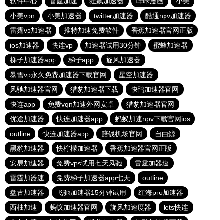
软件中心
雷霆加速
狂飙加速器
哔咔漫画
小美
小美vpn
小美加速器
twitter加速器
酷通npv加速器
雷霆vp加速器
推特加速免费软件
香蕉加速器官网正版
ios加速器
快连vp
加速器试用30分钟
蜜蜂加速器
梯子加速器app
梯子app
旋风加速器
暴雪vp永久免费加速器下载官网
星空加速器
风驰加速器官网
猎豹加速器下载
快鸭加速器官网
快连app
免费vqn加速外网安卓
猎豹加速器官网
优途加速器
快连加速器app
蚂蚁加速npv下载官网ios
outline
快连加速器app
赔钱机场官网
自由鲸
黑豹加速器
快柠檬加速器
香蕉加速器官网正版
安易加速器
免费vps试用七天风驰
雷霆加器速
雷霆加器速
免费梯子加速器app七天
outline
盘古加速器
飞驰加速器15分钟试用
红海pro加速器
西柚加速
蚂蚁加速器官网
旋风加速度器
lets快连