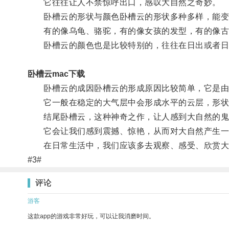
它往往让人不禁惊呼出口，感叹大自然之奇妙。
卧槽云的形状与颜色卧槽云的形状多种多样，能变
有的像乌龟、骆驼，有的像女孩的发型，有的像古
卧槽云的颜色也是比较特别的，往往在日出或者日落
卧槽云mac下载
卧槽云的成因卧槽云的形成原因比较简单，它是由大
它一般在稳定的大气层中会形成水平的云层，形状
结尾卧槽云，这种神奇之作，让人感到大自然的鬼
它会让我们感到震撼、惊艳，从而对大自然产生一
在日常生活中，我们应该多去观察、感受、欣赏大
#3#
评论
游客
这款app的游戏非常好玩，可以让我消磨时间。