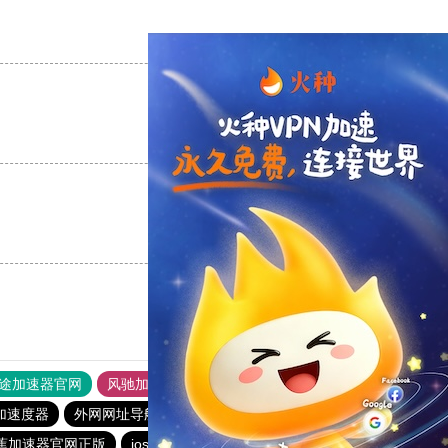
支持
[0]
反对
[0]
支持
[0]
反对
[0]
支持
[0]
反对
[0]
途加速器官网
风驰加速器
旋风加速器
加速度器
外网网址导航
软件中心
雷霆加速
狂飙加速器
蕉加速器官网正版
ios加速器
快连vp
加速器试用30分钟