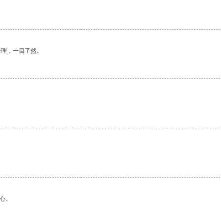
合理，一目了然。
心。