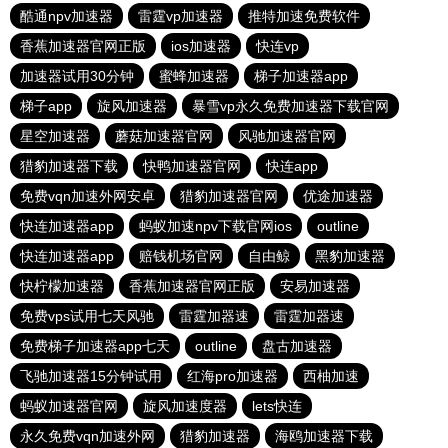
酷通npv加速器
雷霆vp加速器
推特加速免费软件
香蕉加速器官网正版
ios加速器
快连vp
加速器试用30分钟
蜜蜂加速器
梯子加速器app
梯子app
旋风加速器
暴雪vp永久免费加速器下载官网
星空加速器
蘑菇加速器官网
风驰加速器官网
猎豹加速器下载
快鸭加速器官网
快连app
免费vqn加速外网安卓
猎豹加速器官网
优途加速器
快连加速器app
蚂蚁加速npv下载官网ios
outline
快连加速器app
赔钱机场官网
自由鲸
黑豹加速器
快柠檬加速器
香蕉加速器官网正版
安易加速器
免费vps试用七天风驰
雷霆加器速
雷霆加器速
免费梯子加速器app七天
outline
盘古加速器
飞驰加速器15分钟试用
红海pro加速器
西柚加速
蚂蚁加速器官网
旋风加速度器
lets快连
永久免费vqn加速外网
猎豹加速器
海鸥加速器下载