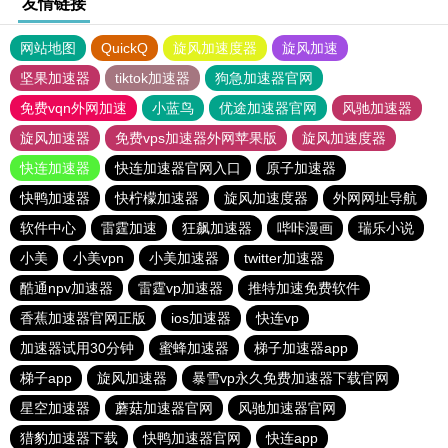
友情链接
网站地图
QuickQ
旋风加速度器
旋风加速
坚果加速器
tiktok加速器
狗急加速器官网
免费vqn外网加速
小蓝鸟
优途加速器官网
风驰加速器
旋风加速器
免费vps加速器外网苹果版
旋风加速度器
快连加速器
快连加速器官网入口
原子加速器
快鸭加速器
快柠檬加速器
旋风加速度器
外网网址导航
软件中心
雷霆加速
狂飙加速器
哔咔漫画
瑞乐小说
小美
小美vpn
小美加速器
twitter加速器
酷通npv加速器
雷霆vp加速器
推特加速免费软件
香蕉加速器官网正版
ios加速器
快连vp
加速器试用30分钟
蜜蜂加速器
梯子加速器app
梯子app
旋风加速器
暴雪vp永久免费加速器下载官网
星空加速器
蘑菇加速器官网
风驰加速器官网
猎豹加速器下载
快鸭加速器官网
快连app