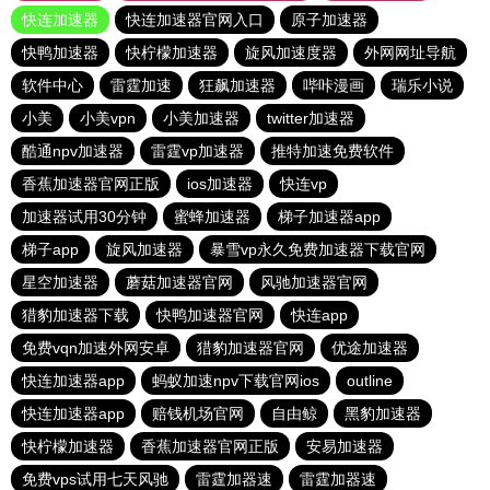
快连加速器
快连加速器官网入口
原子加速器
快鸭加速器
快柠檬加速器
旋风加速度器
外网网址导航
软件中心
雷霆加速
狂飙加速器
哔咔漫画
瑞乐小说
小美
小美vpn
小美加速器
twitter加速器
酷通npv加速器
雷霆vp加速器
推特加速免费软件
香蕉加速器官网正版
ios加速器
快连vp
加速器试用30分钟
蜜蜂加速器
梯子加速器app
梯子app
旋风加速器
暴雪vp永久免费加速器下载官网
星空加速器
蘑菇加速器官网
风驰加速器官网
猎豹加速器下载
快鸭加速器官网
快连app
免费vqn加速外网安卓
猎豹加速器官网
优途加速器
快连加速器app
蚂蚁加速npv下载官网ios
outline
快连加速器app
赔钱机场官网
自由鲸
黑豹加速器
快柠檬加速器
香蕉加速器官网正版
安易加速器
免费vps试用七天风驰
雷霆加器速
雷霆加器速