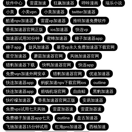
软件中心
雷霆加速
狂飙加速器
哔咔漫画
瑞乐小说
小美
小美vpn
小美加速器
twitter加速器
酷通npv加速器
雷霆vp加速器
推特加速免费软件
香蕉加速器官网正版
ios加速器
快连vp
加速器试用30分钟
蜜蜂加速器
梯子加速器app
梯子app
旋风加速器
暴雪vp永久免费加速器下载官网
星空加速器
蘑菇加速器官网
风驰加速器官网
猎豹加速器下载
快鸭加速器官网
快连app
免费vqn加速外网安卓
猎豹加速器官网
优途加速器
快连加速器app
蚂蚁加速npv下载官网ios
outline
快连加速器app
赔钱机场官网
自由鲸
黑豹加速器
快柠檬加速器
香蕉加速器官网正版
安易加速器
免费vps试用七天风驰
雷霆加器速
雷霆加器速
免费梯子加速器app七天
outline
盘古加速器
飞驰加速器15分钟试用
红海pro加速器
西柚加速