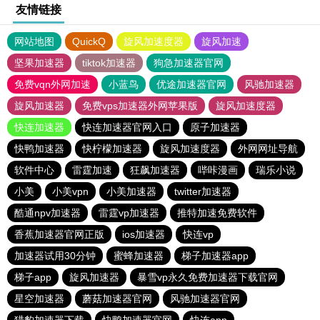
友情链接
网站地图
QuickQ
旋风加速度器
旋风加速
坚果加速器
tiktok加速器
狗急加速器官网
免费vqn外网加速
小蓝鸟
优途加速器官网
风驰加速器
旋风加速器
免费vps加速器外网苹果版
旋风加速度器
快连加速器
快连加速器官网入口
原子加速器
快鸭加速器
快柠檬加速器
旋风加速度器
外网网址导航
软件中心
雷霆加速
狂飙加速器
哔咔漫画
瑞乐小说
小美
小美vpn
小美加速器
twitter加速器
酷通npv加速器
雷霆vp加速器
推特加速免费软件
香蕉加速器官网正版
ios加速器
快连vp
加速器试用30分钟
蜜蜂加速器
梯子加速器app
梯子app
旋风加速器
暴雪vp永久免费加速器下载官网
星空加速器
蘑菇加速器官网
风驰加速器官网