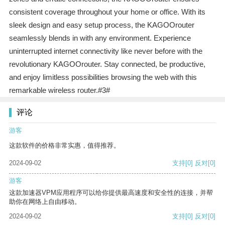
consistent coverage throughout your home or office. With its
sleek design and easy setup process, the KAGOOrouter
seamlessly blends in with any environment. Experience
uninterrupted internet connectivity like never before with the
revolutionary KAGOOrouter. Stay connected, be productive,
and enjoy limitless possibilities browsing the web with this
remarkable wireless router.#3#
评论
游客
这款软件的价格非常实惠，值得推荐。
2024-09-02
支持
[0]
反对
[0]
游客
这款加速器VPM应用程序可以给你提供最高速度和安全性的连接，并帮
助你在网络上自由移动。
2024-09-02
支持
[0]
反对
[0]