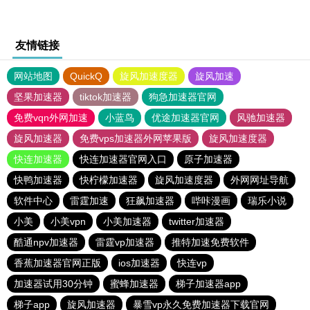
友情链接
网站地图
QuickQ
旋风加速度器
旋风加速
坚果加速器
tiktok加速器
狗急加速器官网
免费vqn外网加速
小蓝鸟
优途加速器官网
风驰加速器
旋风加速器
免费vps加速器外网苹果版
旋风加速度器
快连加速器
快连加速器官网入口
原子加速器
快鸭加速器
快柠檬加速器
旋风加速度器
外网网址导航
软件中心
雷霆加速
狂飙加速器
哔咔漫画
瑞乐小说
小美
小美vpn
小美加速器
twitter加速器
酷通npv加速器
雷霆vp加速器
推特加速免费软件
香蕉加速器官网正版
ios加速器
快连vp
加速器试用30分钟
蜜蜂加速器
梯子加速器app
梯子app
旋风加速器
暴雪vp永久免费加速器下载官网