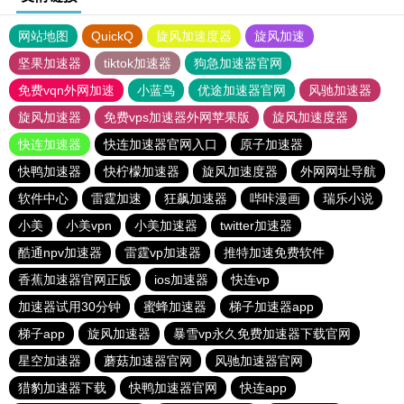
网站地图
QuickQ
旋风加速度器
旋风加速
坚果加速器
tiktok加速器
狗急加速器官网
免费vqn外网加速
小蓝鸟
优途加速器官网
风驰加速器
旋风加速器
免费vps加速器外网苹果版
旋风加速度器
快连加速器
快连加速器官网入口
原子加速器
快鸭加速器
快柠檬加速器
旋风加速度器
外网网址导航
软件中心
雷霆加速
狂飙加速器
哔咔漫画
瑞乐小说
小美
小美vpn
小美加速器
twitter加速器
酷通npv加速器
雷霆vp加速器
推特加速免费软件
香蕉加速器官网正版
ios加速器
快连vp
加速器试用30分钟
蜜蜂加速器
梯子加速器app
梯子app
旋风加速器
暴雪vp永久免费加速器下载官网
星空加速器
蘑菇加速器官网
风驰加速器官网
猎豹加速器下载
快鸭加速器官网
快连app