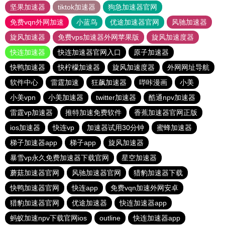
坚果加速器
tiktok加速器
狗急加速器官网
免费vqn外网加速
小蓝鸟
优途加速器官网
风驰加速器
旋风加速器
免费vps加速器外网苹果版
旋风加速度器
快连加速器
快连加速器官网入口
原子加速器
快鸭加速器
快柠檬加速器
旋风加速度器
外网网址导航
软件中心
雷霆加速
狂飙加速器
哔咔漫画
小美
小美vpn
小美加速器
twitter加速器
酷通npv加速器
雷霆vp加速器
推特加速免费软件
香蕉加速器官网正版
ios加速器
快连vp
加速器试用30分钟
蜜蜂加速器
梯子加速器app
梯子app
旋风加速器
暴雪vp永久免费加速器下载官网
星空加速器
蘑菇加速器官网
风驰加速器官网
猎豹加速器下载
快鸭加速器官网
快连app
免费vqn加速外网安卓
猎豹加速器官网
优途加速器
快连加速器app
蚂蚁加速npv下载官网ios
outline
快连加速器app