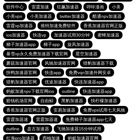
软件中心
雷霆加速
狂飙加速器
哔咔漫画
小美
小美vpn
小美加速器
twitter加速器
酷通npv加速器
雷霆vp加速器
推特加速免费软件
香蕉加速器官网正版
ios加速器
快连vp
加速器试用30分钟
蜜蜂加速器
梯子加速器app
梯子app
旋风加速器
暴雪vp永久免费加速器下载官网
星空加速器
蘑菇加速器官网
风驰加速器官网
猎豹加速器下载
快鸭加速器官网
快连app
免费vqn加速外网安卓
猎豹加速器官网
优途加速器
快连加速器app
蚂蚁加速npv下载官网ios
outline
快连加速器app
赔钱机场官网
自由鲸
黑豹加速器
快柠檬加速器
香蕉加速器官网正版
安易加速器
免费vps试用七天风驰
雷霆加器速
雷霆加器速
免费梯子加速器app七天
outline
盘古加速器
飞驰加速器15分钟试用
红海pro加速器
西柚加速
蚂蚁加速器官网