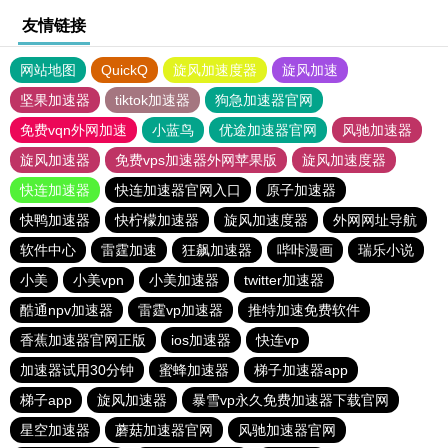
友情链接
网站地图
QuickQ
旋风加速度器
旋风加速
坚果加速器
tiktok加速器
狗急加速器官网
免费vqn外网加速
小蓝鸟
优途加速器官网
风驰加速器
旋风加速器
免费vps加速器外网苹果版
旋风加速度器
快连加速器
快连加速器官网入口
原子加速器
快鸭加速器
快柠檬加速器
旋风加速度器
外网网址导航
软件中心
雷霆加速
狂飙加速器
哔咔漫画
瑞乐小说
小美
小美vpn
小美加速器
twitter加速器
酷通npv加速器
雷霆vp加速器
推特加速免费软件
香蕉加速器官网正版
ios加速器
快连vp
加速器试用30分钟
蜜蜂加速器
梯子加速器app
梯子app
旋风加速器
暴雪vp永久免费加速器下载官网
星空加速器
蘑菇加速器官网
风驰加速器官网